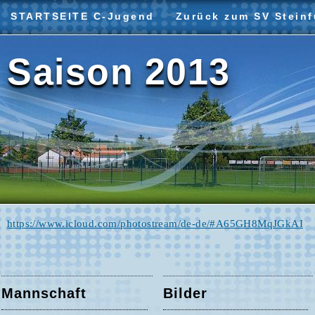
STARTSEITE C-Jugend
Zurück zum SV Steinf
Saison 2013
https://www.icloud.com/photostream/de-de/#A65GH8MqJGkAI
Mannschaft
Bilder